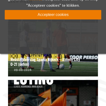
LEES MEER
"Accepteer cookies" te klikken.
Accepteer cookies
Wedstrijdverslag Sparta Nijkerk – Almere City
O-21 (oefen)
09-08-2026