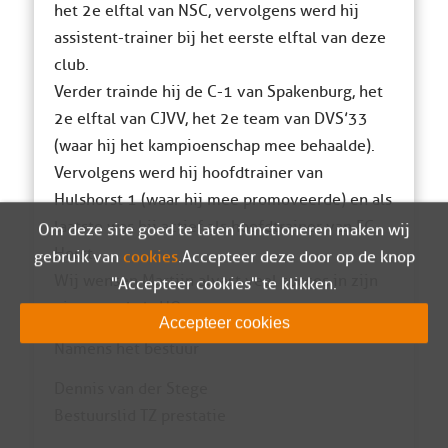
het 2e elftal van NSC, vervolgens werd hij
assistent-trainer bij het eerste elftal van deze
club.
Verder trainde hij de C-1 van Spakenburg, het
2e elftal van CJVV, het 2e team van DVS’33
(waar hij het kampioenschap mee behaalde).
Vervolgens werd hij hoofdtrainer van
Hulshorst 1 (waar hij mee promoveerde) en als
laatste was hij actief als hoofdtrainer van FC
Om deze site goed te laten functioneren maken wij
Horst.
gebruik van
cookies
. Accepteer deze door op de knop
Wij wensen Martijn alvast veel succes in zijn
"Accepteer cookies" te klikken.
nieuwe rol als HO.
Accepteer cookies
Namens het bestuur
Dennis van der Stege
Bestuurslid TZ prestatie