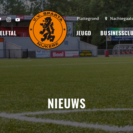
Plattegrond
Nachtegaals
 ELFTAL
JEUGD
BUSINESSCL
NIEUWS