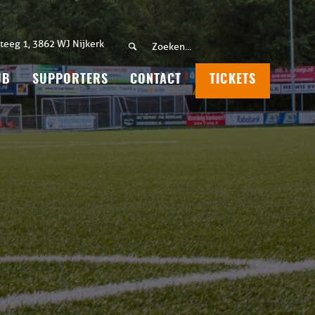
teeg 1, 3862 WJ Nijkerk
UB
SUPPORTERS
CONTACT
TICKETS