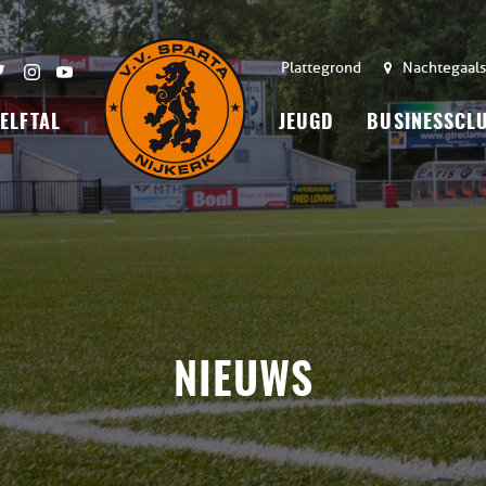
Plattegrond
Nachtegaals
 ELFTAL
JEUGD
BUSINESSCL
NIEUWS