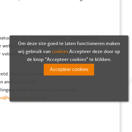
atuurlijk zijn dat het tegenvalt. Sparta Nijkerk
Om deze site goed te laten functioneren maken
 website valt te lezen. Daarbij proberen we
wij gebruik van
cookies
. Accepteer deze door op
er voldoende uitdaging en plezier voor iedere
de knop "Accepteer cookies" te klikken.
Accepteer cookies
eld. Dat kan zijn omdat je nog niet bent
n andere club zit.
elingen, neem dan contact op met de
n@vvspartanijkerk.nl