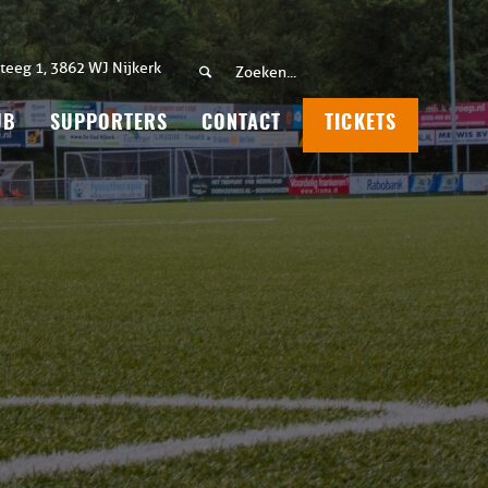
teeg 1, 3862 WJ Nijkerk
UB
SUPPORTERS
CONTACT
TICKETS