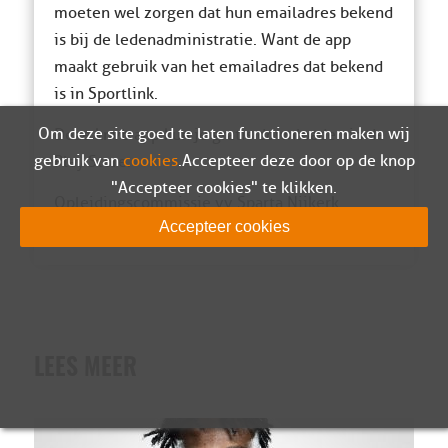
moeten wel zorgen dat hun emailadres bekend
is bij de ledenadministratie. Want de app
maakt gebruik van het emailadres dat bekend
is in Sportlink.
Om deze site goed te laten functioneren maken wij
Deze knvb app kun je gratis downloaden in de
gebruik van
cookies
. Accepteer deze door op de knop
Play Store.
"Accepteer cookies" te klikken.
Opleidingscommissie vv Sparta Nijkerk
Accepteer cookies
LEES MEER