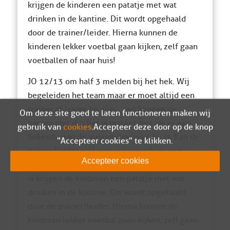
krijgen de kinderen een patatje met wat
drinken in de kantine. Dit wordt opgehaald
door de trainer/leider. Hierna kunnen de
kinderen lekker voetbal gaan kijken, zelf gaan
voetballen of naar huis!
JO 12/13 om half 3 melden bij het hek. Wij
begeleiden het team maar er moet altijd een
trainer of leider bij zijn…. wij kennen de
Om deze site goed te laten functioneren maken wij
namen niet dus het is makkelijker als er een
gebruik van
cookies
. Accepteer deze door op de knop
bekende van de jongens/meisjes bij is. Kan de
"Accepteer cookies" te klikken.
trainer/leider zelf niet, wil misschien een
Accepteer cookies
ouder het overnemen. Een kwartier na de rust
is krijgen de kinderen een patatje met wat
drinken in de kantine. Dit wordt opgehaald
door de trainer/leider. Hierna kunnen de
kinderen lekker voetbal gaan kijken, zelf gaan