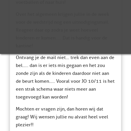
voetballen of naar huis!
Over het algemeen krijgen jullie in de week
voor de wedstrijd nog een uitnodigingsmail.
Reageer daar op zodra je weet hoeveel
kinderen er komen….. Dat is handig voor de
kantine!
Ontvang je de mail niet… trek dan even aan de
bel….. dan is er iets mis gegaan en het zou
zonde zijn als de kinderen daardoor niet aan
de beurt komen….. Vooral voor JO 10/11 is het
een strak schema waar niets meer aan
toegevoegd kan worden!
Mochten er vragen zijn, dan horen wij dat
graag! Wij wensen jullie nu alvast heel veel
plezier!!