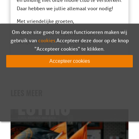
en binding met onze mooie club te versterken.
Daar hebben we jullie allemaal voor nodig!
Met vriendelijke groeten,
Om deze site goed te laten functioneren maken wij
Ferry Hendrikse, HJO prestatiesport
gebruik van
cookies
. Accepteer deze door op de knop
Gertjan Buitink, HJO breedtesport
"Accepteer cookies" te klikken.
Accepteer cookies
LEES MEER