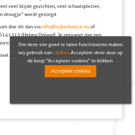
eel veel blijde gezichten, veel schaatsplezier,
 en droogje” wordt gezorgd.
ven doe dit dan via
info@nijkerkonice.nu
of
6141313 (Helma Onland). Je ontvangt dan een
viteit kunnen worden aangegeven.
Om deze site goed te laten functioneren maken
wij gebruik van
cookies
. Accepteer deze door op
ssaal aan onder het motto “hoe meer zielen, hoe
de knop "Accepteer cookies" te klikken.
Accepteer cookies