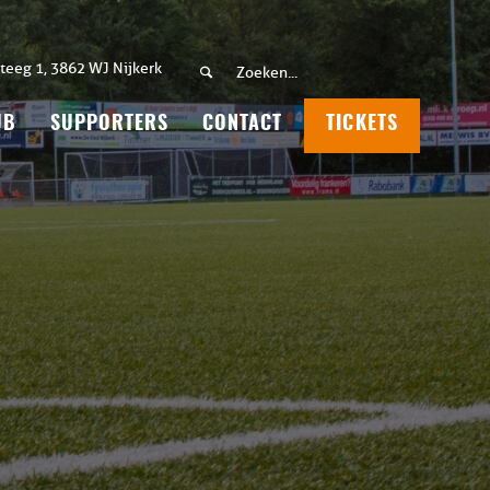
teeg 1, 3862 WJ Nijkerk
UB
SUPPORTERS
CONTACT
TICKETS