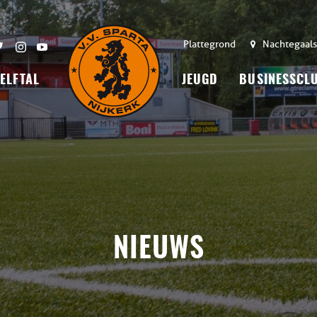
Plattegrond
Nachtegaals
 ELFTAL
JEUGD
BUSINESSCL
NIEUWS