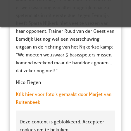
er weliswaar nog van alles mogelijk maar zo
spelend als in dit eerste duel tegen Eemdijk
heeft Sparta Nijkerk niet veel te vrezen van
haar opponent. Trainer Ruud van der Geest van
Eemdijk liet nog wel een waarschuwing
uitgaan in de richting van het Nijkerkse kamp:
“We moeten weliswaar 3 basisspelers missen,
komend weekend maar de handdoek gooien…
dat zeker nog niet!”
Nico Fiegen
Klik hier voor foto’s gemaakt door Marjet van
Ruitenbeek
Deze content is geblokkeerd. Accepteer
cookies om te bekijken.