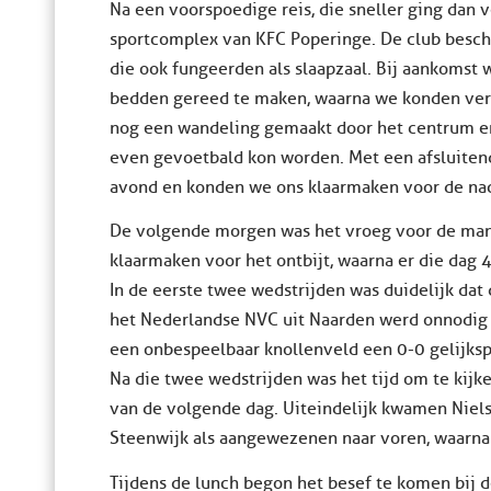
Na een voorspoedige reis, die sneller ging dan
sportcomplex van KFC Poperinge. De club beschi
die ook fungeerden als slaapzaal. Bij aankomst
bedden gereed te maken, waarna we konden vert
nog een wandeling gemaakt door het centrum e
even gevoetbald kon worden. Met een afsluiten
avond en konden we ons klaarmaken voor de nac
De volgende morgen was het vroeg voor de man
klaarmaken voor het ontbijt, waarna er die dag
In de eerste twee wedstrijden was duidelijk da
het Nederlandse NVC uit Naarden werd onnodig
een onbespeelbaar knollenveld een 0-0 gelijksp
Na die twee wedstrijden was het tijd om te kij
van de volgende dag. Uiteindelijk kwamen Niels
Steenwijk als aangewezenen naar voren, waarna
Tijdens de lunch begon het besef te komen bij de