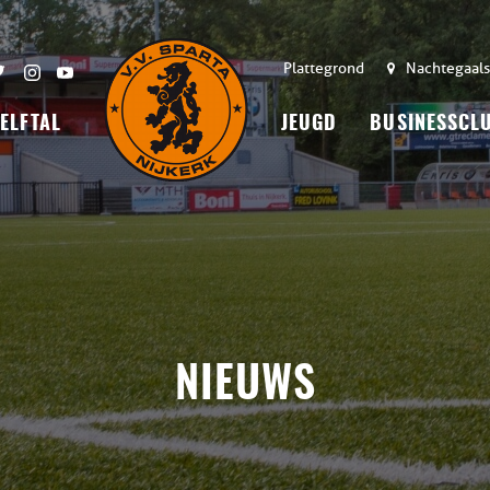
Plattegrond
Nachtegaals
 ELFTAL
JEUGD
BUSINESSCL
NIEUWS