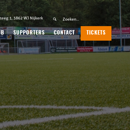
teeg 1, 3862 WJ Nijkerk
UB
SUPPORTERS
CONTACT
TICKETS