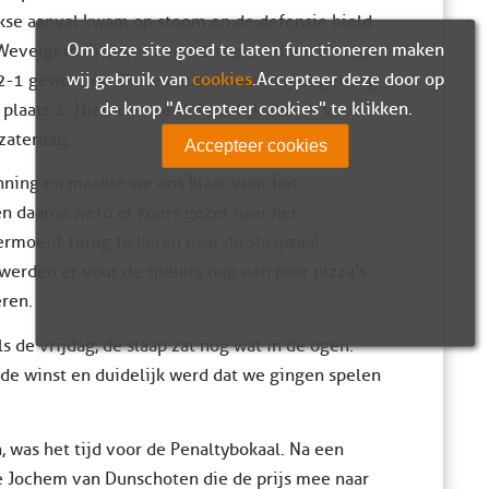
rkse aanval kwam op stoom en de defensie hield
Om deze site goed te laten functioneren maken
e Wevelgem City werd met 2-0 gewonnen en tegen
wij gebruik van
cookies
. Accepteer deze door op
2-1 gewonnen. De resultaten waren niet genoeg
de knop "Accepteer cookies" te klikken.
 plaats 2. Hierdoor werd duidelijk dat we voor
zaterdag.
Accepteer cookies
anning en maakte we ons klaar voor het
n daarna werd er koers gezet naar het
rmoeid, terug te keren naar de slaapzaal.
werden er voor de spelers nog een paar pizza’s
ren.
de vrijdag, de slaap zat nog wat in de ogen.
de winst en duidelijk werd dat we gingen spelen
 was het tijd voor de Penaltybokaal. Na een
e Jochem van Dunschoten die de prijs mee naar