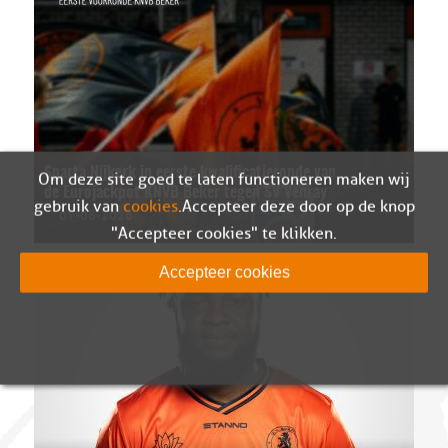
Sparta Nijkerk in eerste kwalificatieronde van
Om deze site goed te laten functioneren maken wij
de Eurojackpot KNVB Beker tegen SV Venray
gebruik van
cookies
. Accepteer deze door op de knop
07-08-2026
"Accepteer cookies" te klikken.
Accepteer cookies