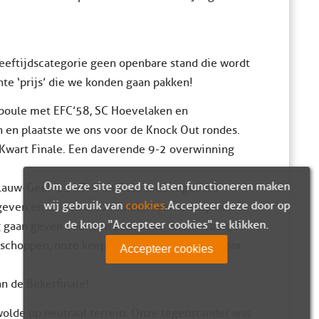
 leeftijdscategorie geen openbare stand die wordt
te ‘prijs’ die we konden gaan pakken!
n poule met EFC’58, SC Hoevelaken en
 en plaatste we ons voor de Knock Out rondes.
 Kwart Finale. Een daverende 9-2 overwinning
Om deze site goed te laten functioneren maken
auw-Geel ’55 o8-1 uit Ede. In de reguliere
wij gebruik van
cookies
. Accepteer deze door op
geven en stond na 40 minuten een 4-4 op het
de knop "Accepteer cookies" te klikken.
gaan geven voor een plek in de finale. Coen,
fschoppen, onze keeper Liam werd de held door
Accepteer cookies
n de Bekerfinale!
eewolde op neutraal terrein. Onze tegenstander was