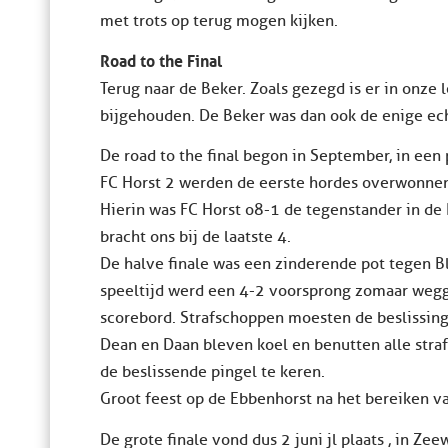
met trots op terug mogen kijken.
Road to the Final
Terug naar de Beker. Zoals gezegd is er in onze
bijgehouden. De Beker was dan ook de enige ech
De road to the final begon in September, in ee
FC Horst 2 werden de eerste hordes overwonnen
Hierin was FC Horst o8-1 de tegenstander in de
bracht ons bij de laatste 4.
De halve finale was een zinderende pot tegen Bl
speeltijd werd een 4-2 voorsprong zomaar weg
scorebord. Strafschoppen moesten de beslissing 
Dean en Daan bleven koel en benutten alle stra
de beslissende pingel te keren.
Groot feest op de Ebbenhorst na het bereiken va
De grote finale vond dus 2 juni jl plaats , in Z