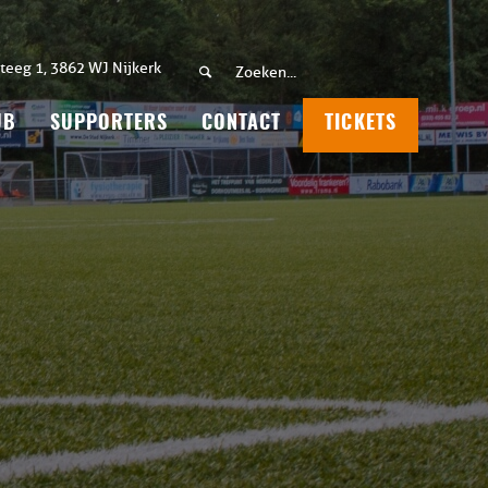
teeg 1, 3862 WJ Nijkerk
UB
SUPPORTERS
CONTACT
TICKETS