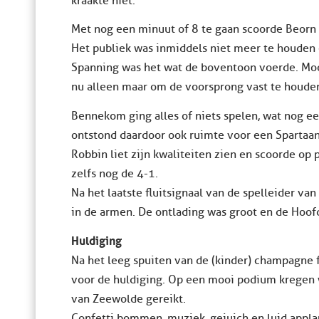
kraakte niet.
Met nog een minuut of 8 te gaan scoorde Beorn 
Het publiek was inmiddels niet meer te houden 
Spanning was het wat de boventoon voerde. Mooi
nu alleen maar om de voorsprong vast te houde
Bennekom ging alles of niets spelen, wat nog e
ontstond daardoor ook ruimte voor een Spartaan
Robbin liet zijn kwaliteiten zien en scoorde op 
zelfs nog de 4-1.
Na het laatste fluitsignaal van de spelleider va
in de armen. De ontlading was groot en de Hoofd
Huldiging
Na het leeg spuiten van de (kinder) champagne
voor de huldiging. Op een mooi podium kregen 
van Zeewolde gereikt.
Confetti bommen, muziek, gejuich en luid applau