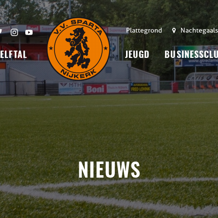
Plattegrond
Nachtegaals
 ELFTAL
JEUGD
BUSINESSCL
NIEUWS