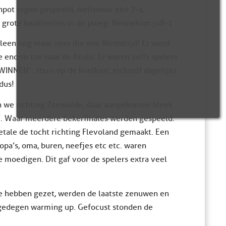
npot tegen gespeeld, weliswaar een 7-4
 grote kwaliteiten in de ploeg. Bennekom jo8-1
lleen nog maar over die ene Wedstrijd! Er werd
e enorm toe naar de finale. Er waren zelfs spelers
NNEN’ , thuis op de koelkast, zichzelf dagelijks
dus!
en we richting Zeewolde, daar aangekomen bleek
t’. Waar meerdere bekerfinales werden gespeeld.
etale de tocht richting Flevoland gemaakt. Een
opa’s, oma, buren, neefjes etc etc. waren
 moedigen. Dit gaf voor de spelers extra veel
 te hebben gezet, werden de laatste zenuwen en
 gedegen warming up. Gefocust stonden de