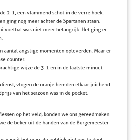
de 2-1, een vlammend schot in de verre hoek.
en ging nog meer achter de Spartanen staan.
 voetbal was niet meer belangrijk. Het ging er
n.
en aantal angstige momenten opleverden. Maar er
se counter.
prachtige wijze de 3-1 en in de laatste minuut
n dienst, vlogen de oranje hemden elkaar juichend
prijs van het seizoen was in de pocket.
 flessen op het veld, konden we ons gereedmaken
we de beker uit de handen van de Burgemeester
s vanuit het massale publiek viel ons te deel.