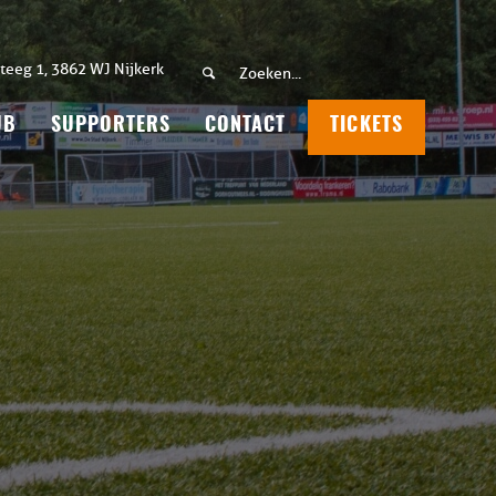
teeg 1, 3862 WJ Nijkerk
UB
SUPPORTERS
CONTACT
TICKETS