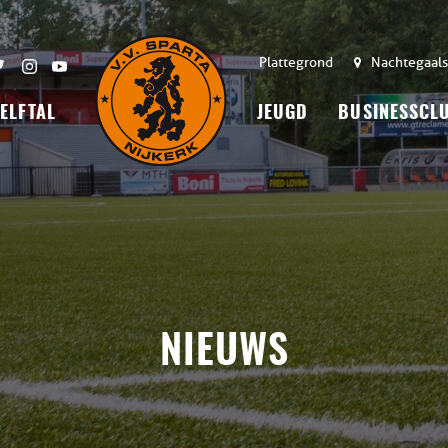
Plattegrond
Nachtegaals
 ELFTAL
JEUGD
BUSINESSCL
NIEUWS