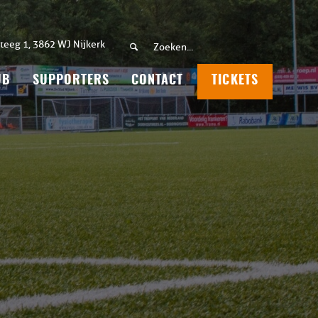
teeg 1, 3862 WJ Nijkerk
UB
SUPPORTERS
CONTACT
TICKETS