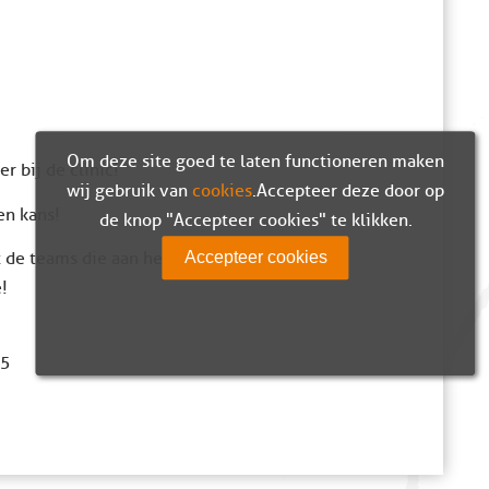
Om deze site goed te laten functioneren maken
r bij de clinic!
wij gebruik van
cookies
. Accepteer deze door op
een kans!
de knop "Accepteer cookies" te klikken.
Accepteer cookies
t de teams die aan het ochtendprogramma
!
15