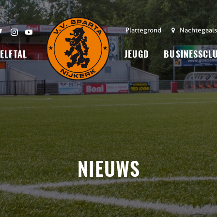
Plattegrond
Nachtegaals
 ELFTAL
JEUGD
BUSINESSCL
NIEUWS