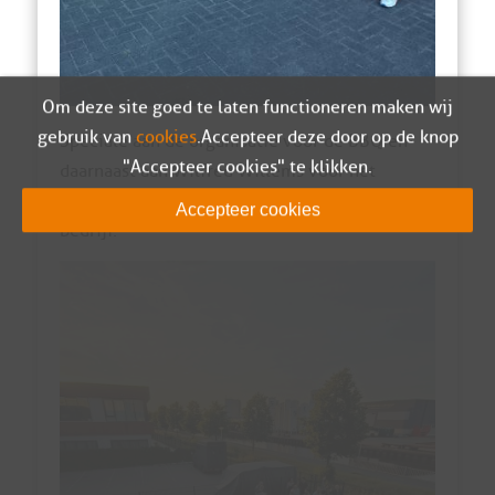
Om deze site goed te laten functioneren maken wij
gebruik van
cookies
. Accepteer deze door op de knop
Speciale aan de organisatie voor de BBQ en
"Accepteer cookies" te klikken.
daarnaast aan Wilfred Willems voor het
beschikbaar stellen voor de locatie bij zijn
Accepteer cookies
bedrijf.