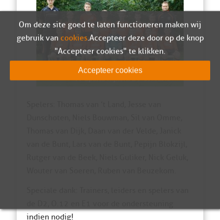
Om deze site goed te laten functioneren maken wij
gebruik van
cookies
. Accepteer deze door op de knop
"Accepteer cookies" te klikken.
Accepteer cookies
Spelers: Thomas van ’t Land, Jesse van
Dunschoten, Niels Bouwman, Sil van Omme,
Thomas van Dijk, Daan van der Velde, Janick
van de Bunt, Lars van de Bunt, Pepijn Blokzijl,
Rutger van de Beek, Niels Guliker, Nick Geluk,
Wouter van Soeren, Ruben van Beuzekom.
Speciale dank: Trainers, leiders en spelers van
de D2, O.12 en E1 voor de ondersteuning
indien nodig!