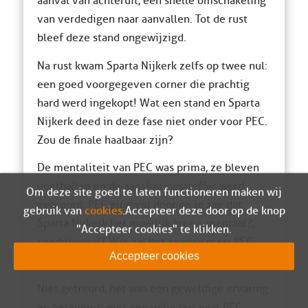
aanval van achteruit, een snelle omschakeling
van verdedigen naar aanvallen. Tot de rust
bleef deze stand ongewijzigd.
Na rust kwam Sparta Nijkerk zelfs op twee nul:
een goed voorgegeven corner die prachtig
hard werd ingekopt! Wat een stand en Sparta
Nijkerk deed in deze fase niet onder voor PEC.
Zou de finale haalbaar zijn?
De mentaliteit van PEC was prima, ze bleven
voetballen en de aansluitingstreffer werd
Om deze site goed te laten functioneren maken wij
gescoord. PEC ging vol door en je zag dat
gebruik van
cookies
. Accepteer deze door op de knop
Sparta Nijkerk het moeilijk kreeg, mentaal?,
"Accepteer cookies" te klikken.
conditioneel? Wie zal het zeggen, maar PEC
Accepteer cookies
won de wedstrijd uiteindelijk met 4-2.
Niet getreurd, het was een geweldige ervaring
en belevenis: met een volle bus naar PEC