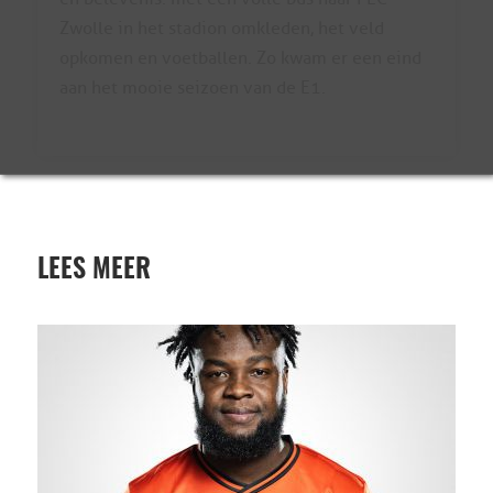
Zwolle in het stadion omkleden, het veld
opkomen en voetballen. Zo kwam er een eind
aan het mooie seizoen van de E1.
LEES MEER