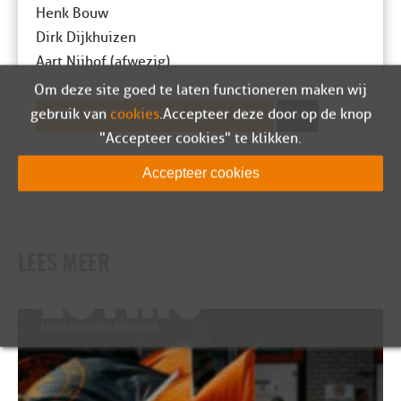
Henk Bouw
Dirk Dijkhuizen
Aart Nijhof (afwezig)
Om deze site goed te laten functioneren maken wij
gebruik van
cookies
. Accepteer deze door op de knop
BEKIJK HIER DE FOTOS VAN ANJA DE GREEF
"Accepteer cookies" te klikken.
Accepteer cookies
LEES MEER