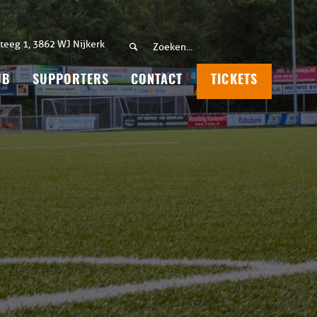
teeg 1, 3862 WJ Nijkerk
UB
SUPPORTERS
CONTACT
TICKETS