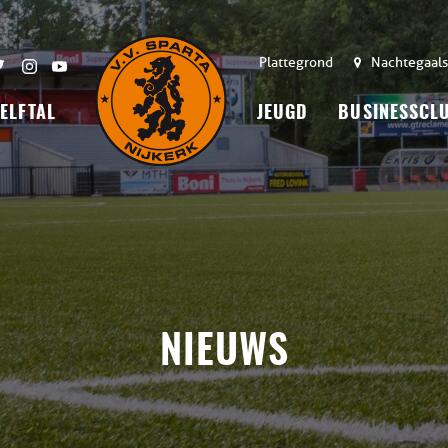
Plattegrond
Nachtegaals
 ELFTAL
JEUGD
BUSINESSCL
NIEUWS