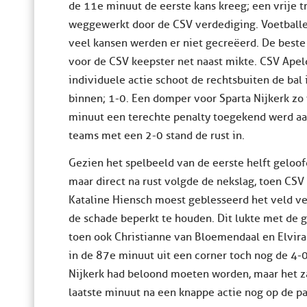
de 11e minuut de eerste kans kreeg; een vrije 
weggewerkt door de CSV verdediging. Voetball
veel kansen werden er niet gecreëerd. De beste w
voor de CSV keepster net naast mikte. CSV Apel
individuele actie schoot de rechtsbuiten de bal
binnen; 1-0. Een domper voor Sparta Nijkerk zo 
minuut een terechte penalty toegekend werd aa
teams met een 2-0 stand de rust in.
Gezien het spelbeeld van de eerste helft geloof
maar direct na rust volgde de nekslag, toen CSV
Kataline Hiensch moest geblesseerd het veld ver
de schade beperkt te houden. Dit lukte met de 
toen ook Christianne van Bloemendaal en Elvira
in de 87e minuut uit een corner toch nog de 4-
Nijkerk had beloond moeten worden, maar het zat
laatste minuut na een knappe actie nog op de pa