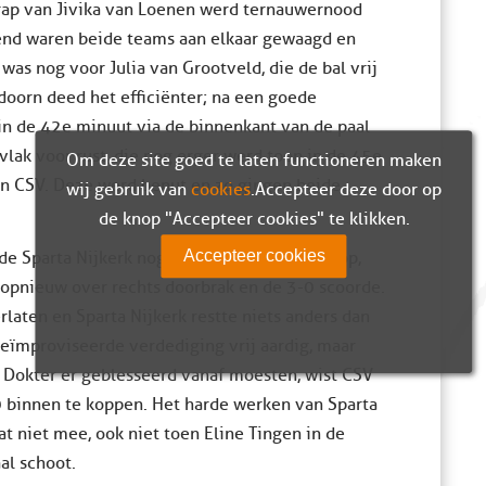
trap van Jivika van Loenen werd ternauwernood
end waren beide teams aan elkaar gewaagd en
as nog voor Julia van Grootveld, die de bal vrij
doorn deed het efficiënter; na een goede
 in de 42e minuut via de binnenkant van de paal
vlak voor rust, die nog erger werd toen in de 45e
Om deze site goed te laten functioneren maken
n CSV. Deze werd benut en zo gingen beide
wij gebruik van
cookies
. Accepteer deze door op
de knop "Accepteer cookies" te klikken.
Accepteer cookies
de Sparta Nijkerk nog wel in een goede afloop,
 opnieuw over rechts doorbrak en de 3-0 scoorde.
laten en Sparta Nijkerk restte niets anders dan
geïmproviseerde verdediging vrij aardig, maar
 Dokter er geblesseerd vanaf moesten, wist CSV
0 binnen te koppen. Het harde werken van Sparta
 niet mee, ook niet toen Eline Tingen in de
al schoot.