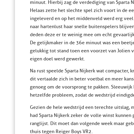
minuut. Hierbij zag de verdediging van Sparta Nij
Helaas zette het slechte spel zich voort in de e
ingeleverd en op het middenveld werd erg vee
naar hartenlust haar snelle buitenspelers blijv
deden deze er te weinig mee om echt gevaarlijk
De gelijkmaker in de 36e minuut was een beetj
gelukkig tot stand toen een voorzet van Jolien 
eigen doel werd gewerkt.
Na rust speelde Sparta Nijkerk wat compacter, 
dit vertaalde zich in beter voetbal en meer kan
genoeg om de voorsprong te pakken. Sleeuwijk 
hetzelfde probleem, zodat de wedstrijd eindigde
Gezien de hele wedstrijd een terechte uitslag,
had Sparta Nijkerk zeker de volle winst kunnen 
ranglijst. Dit moet dan volgende week maar gebe
thuis tegen Reiger Boys VR2.