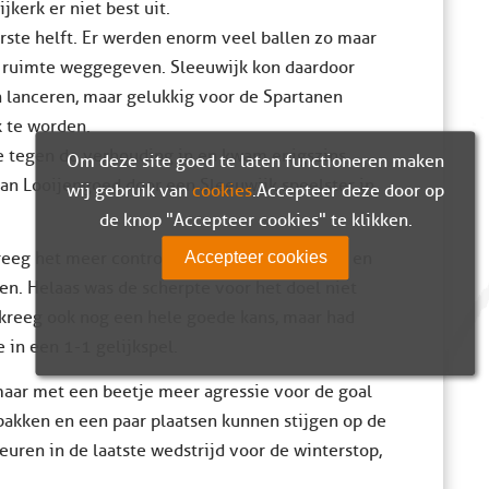
kerk er niet best uit.
erste helft. Er werden enorm veel ballen zo maar
l ruimte weggegeven. Sleeuwijk kon daardoor
en lanceren, maar gelukkig voor de Spartanen
 te worden.
e tegen de verhouding in en kwam enigszins
Om deze site goed te laten functioneren maken
van Looijengoed door een Sleeuwijk speelster in
wij gebruik van
cookies
. Accepteer deze door op
de knop "Accepteer cookies" te klikken.
kreeg het meer controle over het middenveld en
Accepteer cookies
sen. Helaas was de scherpte voor het doel niet
kreeg ook nog een hele goede kans, maar had
 in een 1-1 gelijkspel.
 maar met een beetje meer agressie voor de goal
pakken en een paar plaatsen kunnen stijgen op de
uren in de laatste wedstrijd voor de winterstop,