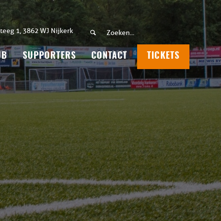
teeg 1, 3862 WJ Nijkerk
UB
SUPPORTERS
CONTACT
TICKETS