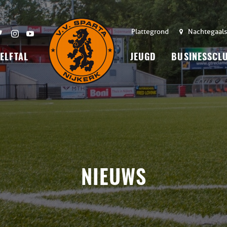
Plattegrond
Nachtegaals
 ELFTAL
JEUGD
BUSINESSCL
NIEUWS