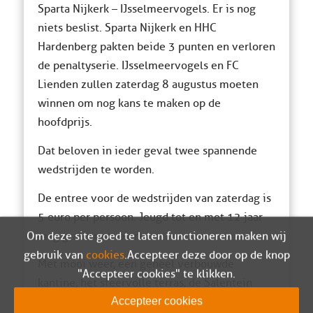
Sparta Nijkerk – IJsselmeervogels. Er is nog
niets beslist. Sparta Nijkerk en HHC
Hardenberg pakten beide 3 punten en verloren
de penaltyserie. IJsselmeervogels en FC
Lienden zullen zaterdag 8 augustus moeten
winnen om nog kans te maken op de
hoofdprijs.
Dat beloven in ieder geval twee spannende
wedstrijden te worden.
De entree voor de wedstrijden van zaterdag is
5 euro per persoon. Jeugd tot en met 12 jaar
mag gratis naar binnen.
Om deze site goed te laten functioneren maken wij
gebruik van
cookies
. Accepteer deze door op de knop
Met mooi weer, een geheel verbouwde
"Accepteer cookies" te klikken.
kantine, het sfeervolle terras, de Salentein
wijnproeverij in de Businessclub en muziek op
Accepteer cookies