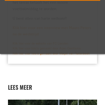
het terras belooft het een mooie
voetbalmiddag te worden.
U bent allen van harte welkom!!
Klik hier voor een interview met Mauro Peters
na de wedstrijd
Klik hier voor de website van FC Lienden
Klik hier voor foto’s gemaakt door Arjen Gerritsma
Klik hier voor foto’s gemaakt door Marjet van Ruitenbeek
LEES MEER