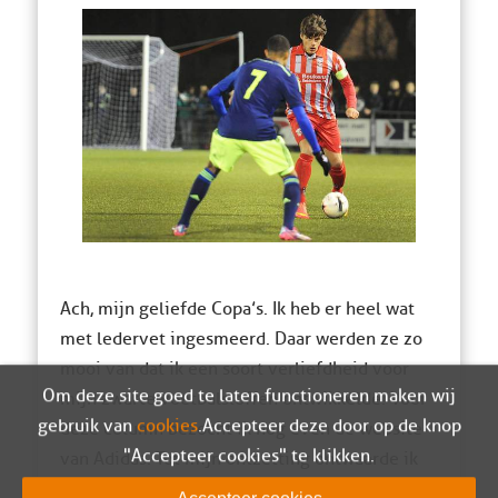
Ach, mijn geliefde Copa’s. Ik heb er heel wat
met ledervet ingesmeerd. Daar werden ze zo
mooi van dat ik een soort verliefdheid voor
Om deze site goed te laten functioneren maken wij
mijn zwarte voetbalsloffen ontwikkelde. Voor
gebruik van
cookies
. Accepteer deze door op de knop
deze column bezocht ik nog even de website
"Accepteer cookies" te klikken.
van Adidas. Tot mijn ontzetting ontwaarde ik
een horrorscenario van groene, blauwe, oranje,