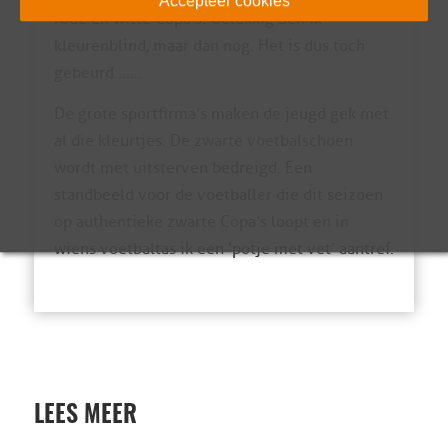
Accepteer cookies
rode en witte Copa’s. Gelukkig ben ik
kleurenblind, maar dan nog. Het is dus toch
gebeurd…….
De grote sportfirma’s maken de jeugd gek met
al die kleurtjes. De zwarte voetbalschoen
wordt met uitsterven bedreigd. Een
standbeeld voor de voetballer die dit seizoen
op authentieke zwarte Copa’s loopt en in
wiens voetbaltas ik een ‘potje met vet’ aantref.
LEES MEER