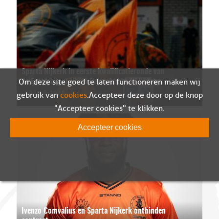
Sparta Nijkerk in eerste kwalificatieronde van
Om deze site goed te laten functioneren maken wij
de Eurojackpot KNVB Beker tegen SV Venray
07-08-2026
gebruik van
cookies
. Accepteer deze door op de knop
"Accepteer cookies" te klikken.
Accepteer cookies
Ivenzo Comvalius en Sparta Nijkerk ontbinden