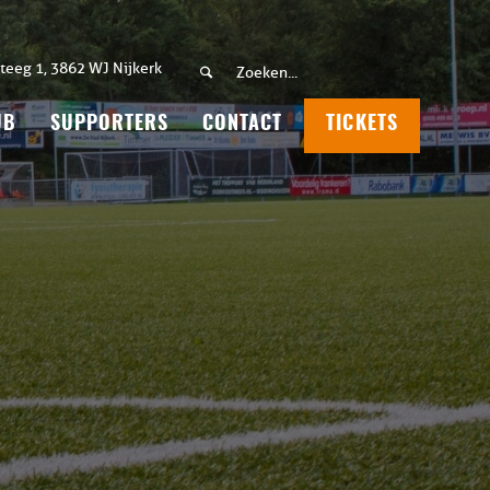
teeg 1, 3862 WJ Nijkerk
UB
SUPPORTERS
CONTACT
TICKETS