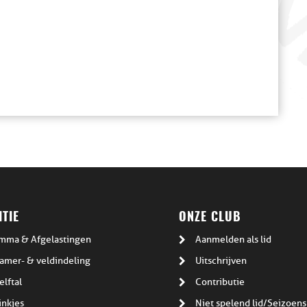
TIE
ONZE CLUB
mma & Afgelastingen
Aanmelden als lid
amer- & veldindeling
Uitschrijven
elftal
Contributie
inkjes
Niet spelend lid/Seizoens