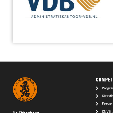
COMPETI
Progra
Kleedk
Eerste 
De Ebbenhorst
KNVB l