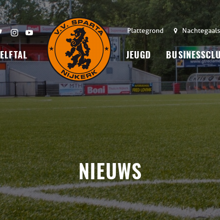
Plattegrond
Nachtegaals
 ELFTAL
JEUGD
BUSINESSCL
NIEUWS