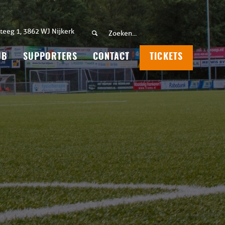
teeg 1, 3862 WJ Nijkerk
UB
SUPPORTERS
CONTACT
TICKETS