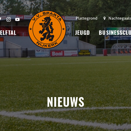
Plattegrond
Nachtegaals
 ELFTAL
JEUGD
BUSINESSCL
NIEUWS