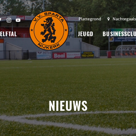
Plattegrond
Nachtegaals
 ELFTAL
JEUGD
BUSINESSCL
NIEUWS