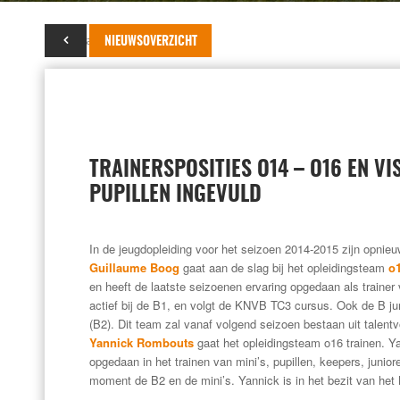
20 januari 2014
NIEUWSOVERZICHT
TRAINERSPOSITIES O14 – O16 EN VIS
PUPILLEN INGEVULD
In de jeugdopleiding voor het seizoen 2014-2015 zijn opnieuw
Guillaume Boog
gaat aan de slag bij het opleidingsteam
o
en heeft de laatste seizoenen ervaring opgedaan als trainer 
actief bij de B1, en volgt de KNVB TC3 cursus. Ook de B j
(B2). Dit team zal vanaf volgend seizoen bestaan uit talentv
Yannick Rombouts
gaat het opleidingsteam o16 trainen. Y
opgedaan in het trainen van mini’s, pupillen, keepers, juniore
moment de B2 en de mini’s. Yannick is in het bezit van he