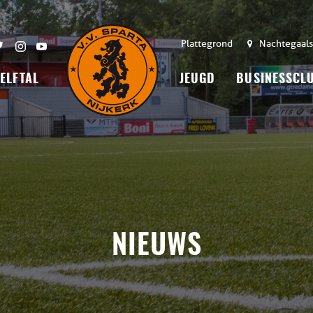
Plattegrond
Nachtegaals
 ELFTAL
JEUGD
BUSINESSCL
NIEUWS