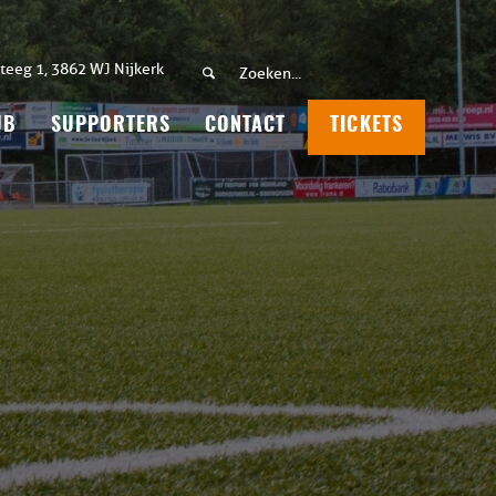
teeg 1, 3862 WJ Nijkerk
UB
SUPPORTERS
CONTACT
TICKETS