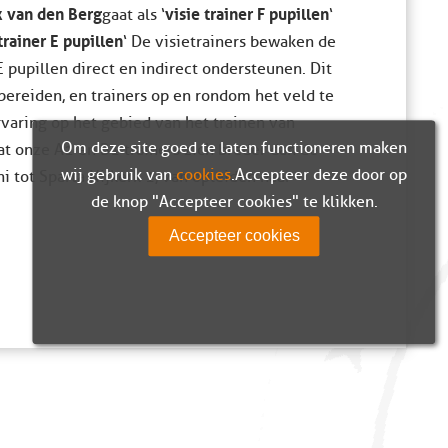
k van den Berg
visie trainer F pupillen
gaat als ‘
‘
trainer E pupillen
‘ De visietrainers bewaken de
E pupillen direct en indirect ondersteunen. Dit
 bereiden, en trainers op en rondom het veld te
varing op het gebied van het trainen van
Om deze site goed te laten functioneren maken
at onze A1 en B1 trainers zich breder dan de
wij gebruik van
cookies
. Accepteer deze door op
ni tot Sparta Nijkerk 1, van opleiden naar
de knop "Accepteer cookies" te klikken.
Accepteer cookies