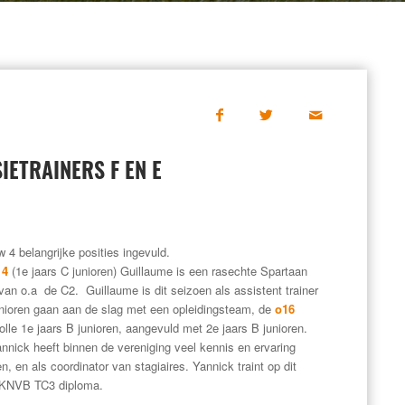
IETRAINERS F EN E
 4 belangrijke posities ingevuld.
14
(1e jaars C junioren) Guillaume is een rasechte Spartaan
van o.a de C2. Guillaume is dit seizoen als assistent trainer
unioren gaan aan de slag met een opleidingsteam, de
o16
olle 1e jaars B junioren, aangevuld met 2e jaars B junioren.
annick heeft binnen de vereniging veel kennis en ervaring
n, en als coordinator van stagiaires. Yannick traint op dit
t KNVB TC3 diploma.