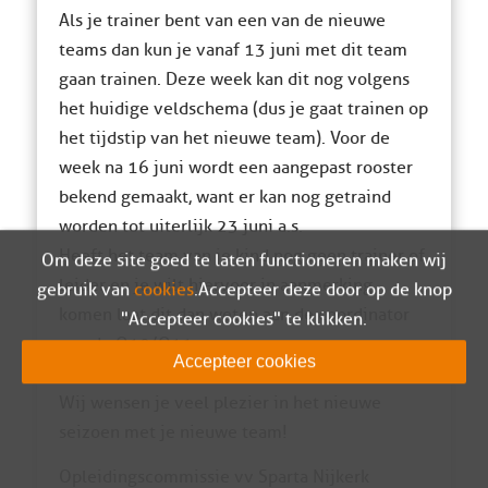
Als je trainer bent van een van de nieuwe
teams dan kun je vanaf 13 juni met dit team
gaan trainen. Deze week kan dit nog volgens
het huidige veldschema (dus je gaat trainen op
het tijdstip van het nieuwe team). Voor de
week na 16 juni wordt een aangepast rooster
bekend gemaakt, want er kan nog getraind
worden tot uiterlijk 23 juni a.s.
Heeft het team van je kind nog geen trainer of
Om deze site goed te laten functioneren maken wij
leider en je wilt hiervoor in aanmerking
gebruik van
cookies
. Accepteer deze door op de knop
komen laat dit dan weten aan de coordinator
"Accepteer cookies" te klikken.
van de O10/O11
e-
Accepteer cookies
pupillen@vvspartanijkerk.nl
Wij wensen je veel plezier in het nieuwe
seizoen met je nieuwe team!
Opleidingscommissie vv Sparta Nijkerk