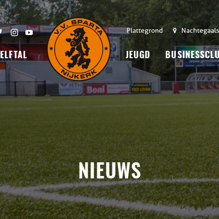
Plattegrond
Nachtegaals
 ELFTAL
JEUGD
BUSINESSCL
NIEUWS