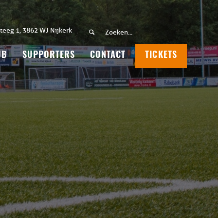
teeg 1, 3862 WJ Nijkerk
UB
SUPPORTERS
CONTACT
TICKETS