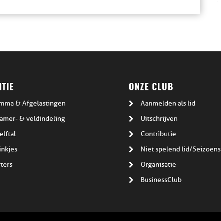
TIE
ONZE CLUB
mma & Afgelastingen
Aanmelden als lid
amer- & veldindeling
Uitschrijven
elftal
Contributie
inkjes
Niet spelend lid/Seizoens
ters
Organisatie
BusinessClub