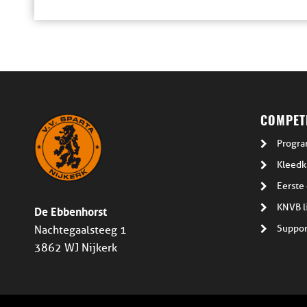
COMPETI
Progra
Kleedk
Eerste 
De Ebbenhorst
KNVB l
Suppor
Nachtegaalsteeg 1
3862 WJ Nijkerk