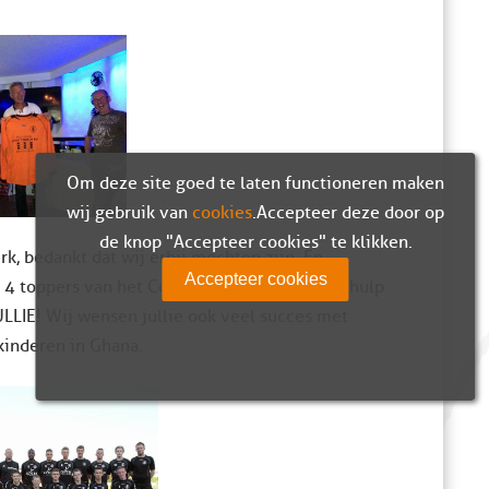
Om deze site goed te laten functioneren maken
wij gebruik van
cookies
. Accepteer deze door op
de knop "Accepteer cookies" te klikken.
rk, bedankt dat wij erbij mochten zijn. En
Accepteer cookies
 4 toppers van het Corlaer College voor hun hulp
LLIE! Wij wensen jullie ook veel succes met
skinderen in Ghana.