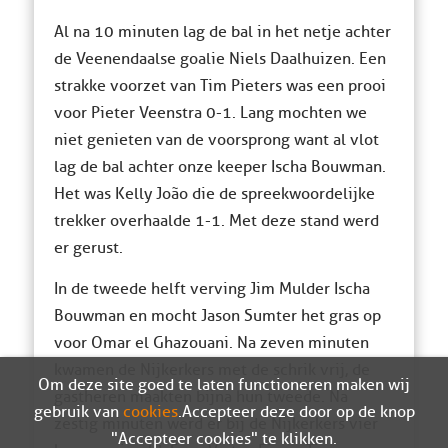
Al na 10 minuten lag de bal in het netje achter
de Veenendaalse goalie Niels Daalhuizen. Een
strakke voorzet van Tim Pieters was een prooi
voor Pieter Veenstra 0-1. Lang mochten we
niet genieten van de voorsprong want al vlot
lag de bal achter onze keeper Ischa Bouwman.
Het was Kelly João die de spreekwoordelijke
trekker overhaalde 1-1. Met deze stand werd
er gerust.
In de tweede helft verving Jim Mulder Ischa
Bouwman en mocht Jason Sumter het gras op
voor Omar el Ghazouani. Na zeven minuten
kwamen de Nijkerkers met de schrik vrij, de
Om deze site goed te laten functioneren maken wij
gastheren maakten bijna hun tweede. Na
gebruik van
cookies
. Accepteer deze door op de knop
zestig minuten werd er bij de Nijkerkers vier
"Accepteer cookies" te klikken.