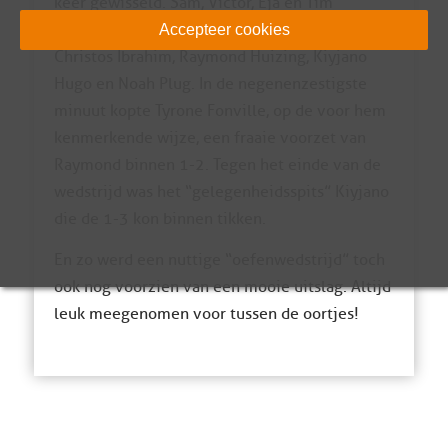
keer gewisseld. Sam, Victor, Eja en Tim
mochten eraf en zij werden vervangen door
Accepteer cookies
Christos Ibrahim, Raymond Huizing, Kiyjano
Hugo en Noah Plug. In de negenenzestigste
minuut kopte Tyrone Fonville, op de voor hem
kenmerkende wijze, een fraaie voorzet van
Raymond binnen 1-2. Tegen het einde van de
wedstrijd was het “gelegenheidsspits” Kiyjano
die de 1-3 kon binnen tikken.
En zo werd een nuttige “oefenwedstrijd” toch
ook nog voorzien van een mooie uitslag. Altijd
leuk meegenomen voor tussen de oortjes!