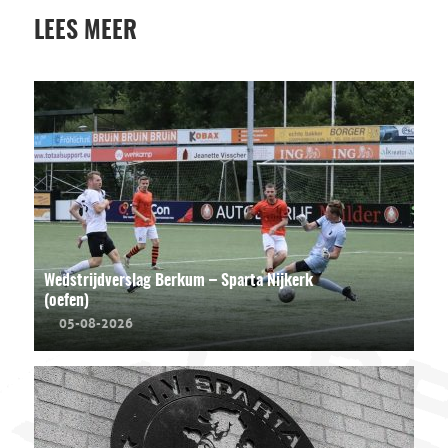
LEES MEER
Wedstrijdverslag Berkum – Sparta Nijkerk
(oefen)
05-08-2026