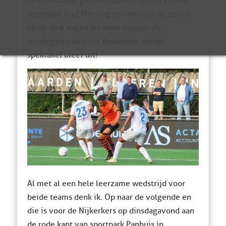
Veenendaalse gezelschap er nog een vierde
tegenaan 1-4! Met nog een minuut op zeven
op de klok zagen we twee magistrale
reddingen van Ischa Bouwman, verder
spektakel bleef uit!
Al met al een hele leerzame wedstrijd voor
beide teams denk ik. Op naar de volgende en
die is voor de Nijkerkers op dinsdagavond aan
de rode kant van sportpark Panhuis in