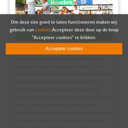
Om deze site goed te laten functioneren maken wij
gebruik van
cookies
. Accepteer deze door op de knop
"Accepteer cookies" te klikken.
Accepteer cookies
Net voordat een uur speeltijd was verstreken
kregen onze mannen weer het deksel op de
neus, wat er precies gebeurde weet ik niet
maar om mij heen hoorde ik dat het een eigen
doelpunt was en keken we tegen een 1-3
achterstand aan. Hierna werd er weer vol
“gepland” gewisseld Eja Dakriet, Victor van der
Linde, Colin Linnenbank, Stephan Bakker,
Tyrone Fonville en Redouan Boulaasal maakten
hun opwachting. Later voegde het “blauwe”