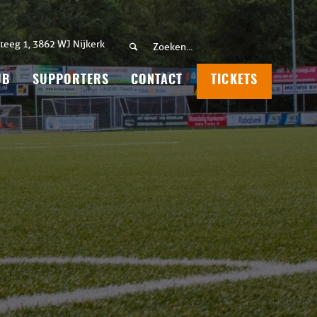
teeg 1, 3862 WJ Nijkerk
UB
SUPPORTERS
CONTACT
TICKETS