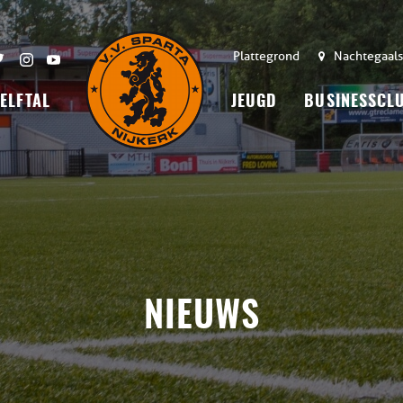
Plattegrond
Nachtegaals
 ELFTAL
JEUGD
BUSINESSCL
NIEUWS