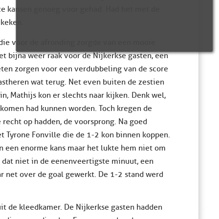
 ze kansen genoeg voor gehad. Had het met de
ekeken.
 die voor de afronding zorgde van een mooie
et bijna weer raak voor de Nijkerkse gasten, een
eten zorgen voor een verdubbeling van de score
astheren wat terug. Net even buiten de zestien
in, Mathijs kon er slechts naar kijken. Denk wel,
orkomen had kunnen worden. Toch kregen de
e recht op hadden, de voorsprong. Na goed
 Tyrone Fonville die de 1-2 kon binnen koppen.
en een enorme kans maar het lukte hem niet om
 dat niet in de eenenveertigste minuut, een
 net over de goal gewerkt. De 1-2 stand werd
it de kleedkamer. De Nijkerkse gasten hadden