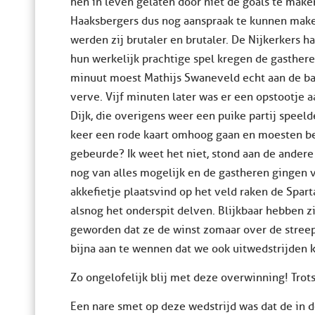
hen in leven gelaten door niet de goals te mak
Haaksbergers dus nog aanspraak te kunnen mak
werden zij brutaler en brutaler. De Nijkerkers h
hun werkelijk prachtige spel kregen de gasthere
minuut moest Mathijs Swaneveld echt aan de ba
verve. Vijf minuten later was er een opstootje 
Dijk, die overigens weer een puike partij speeld
keer een rode kaart omhoog gaan en moesten be
gebeurde? Ik weet het niet, stond aan de andere
nog van alles mogelijk en de gastheren gingen 
akkefietje plaatsvind op het veld raken de Spar
alsnog het onderspit delven. Blijkbaar hebben z
geworden dat ze de winst zomaar over de stree
bijna aan te wennen dat we ook uitwedstrijden
Zo ongelofelijk blij met deze overwinning! Tro
Een nare smet op deze wedstrijd was dat de in