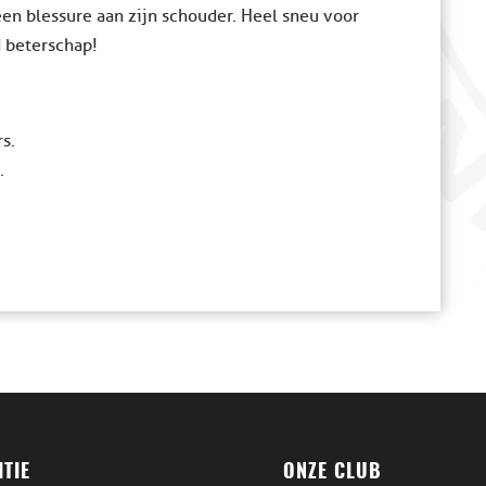
en blessure aan zijn schouder. Heel sneu voor
 beterschap!
s.
.
TIE
ONZE CLUB