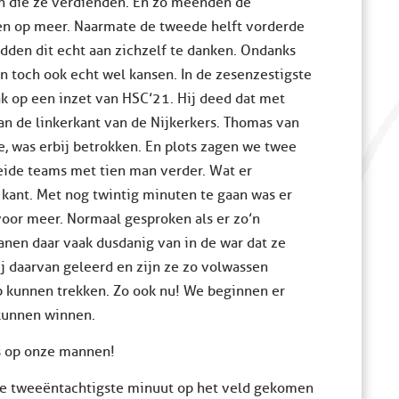
en die ze verdienden. En zo meenden de
en op meer. Naarmate de tweede helft vorderde
adden dit echt aan zichzelf te danken. Ondanks
n toch ook echt wel kansen. In de zesenzestigste
k op een inzet van HSC’21. Hij deed dat met
aan de linkerkant van de Nijkerkers. Thomas van
e, was erbij betrokken. En plots zagen we twee
ide teams met tien man verder. Wat er
 kant. Met nog twintig minuten te gaan was er
voor meer. Normaal gesproken als er zo’n
tanen daar vaak dusdanig van in de war dat ze
ij daarvan geleerd en zijn ze zo volwassen
p kunnen trekken. Zo ook nu! We beginnen er
 kunnen winnen.
ts op onze mannen!
 de tweeëntachtigste minuut op het veld gekomen