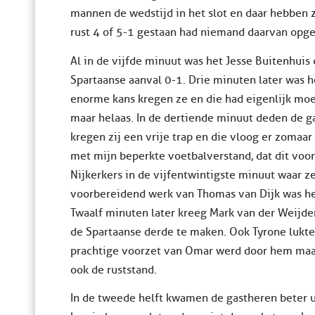
mannen de wedstijd in het slot en daar hebben
rust 4 of 5-1 gestaan had niemand daarvan opg
Al in de vijfde minuut was het Jesse Buitenhuis
Spartaanse aanval 0-1. Drie minuten later was h
enorme kans kregen ze en die had eigenlijk mo
maar helaas. In de dertiende minuut deden de g
kregen zij een vrije trap en die vloog er zomaar 
met mijn beperkte voetbalverstand, dat dit vo
Nijkerkers in de vijfentwintigste minuut waar z
voorbereidend werk van Thomas van Dijk was het
Twaalf minuten later kreeg Mark van der Weijd
de Spartaanse derde te maken. Ook Tyrone lukte
prachtige voorzet van Omar werd door hem maar
ook de ruststand.
In de tweede helft kwamen de gastheren beter u