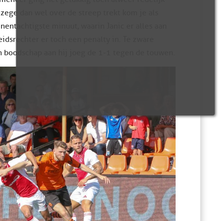
 zege dan wel over de streep trekt kom je als
nentachtigste minuut, waarin Janic er alles aan
eidsrechter er toch een penalty in. Te zware
n boodschap aan hij joeg de 1-1 tegen de touwen.