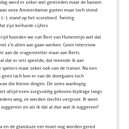
ddag werd er zeker wel gestreden maar de kansen
 aan onze Amsterdamse gasten maar toch stond
 1-1 stand op het scorebord. Twintig
t zijn keiharde cijfers.
trijd hoorden we van Bert van Hunenstijn wel dat
 met z’n allen aan gaan werken. Geen interview
iet aan de vragensteller maar aan Berts
l dat er iets speelde, dat meende ik aan
e spelers maar zeker ook van de trainer. Na een
s geen lach kon er van de doorgaans toch
 van die kleine dingen. De soms wanhopig
et altijd even zorgvuldig gekozen bijdrage langs
edens weg, ze werden slechts vergroot. Ik weet
d suggereer en als ik dat al doe wat ik suggereer!
a en de glansloze eer moet nog worden gered