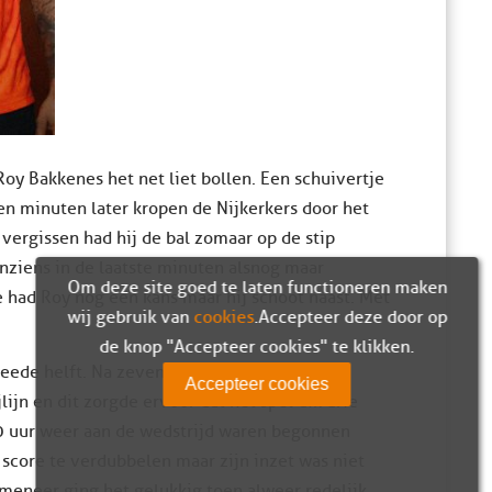
y Bakkenes het net liet bollen. Een schuivertje
en minuten later kropen de Nijkerkers door het
 vergissen had hij de bal zomaar op de stip
nziens in de laatste minuten alsnog maar
Om deze site goed te laten functioneren maken
 had Roy nog een kans maar hij schoot naast. Met
wij gebruik van
cookies
. Accepteer deze door op
de knop "Accepteer cookies" te klikken.
weede helft. Na zeven minuten te hebben
Accepteer cookies
jn en dit zorgde ervoor dat het spel dik drie
50 uur weer aan de wedstrijd waren begonnen
 score te verdubbelen maar zijn inzet was niet
meneer ging het gelukkig toen alweer redelijk