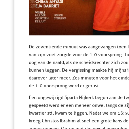
De zeventiende minuut was aangevangen toen Ro
van zijn voet zorgde voor de 1-0 voorsprong. Ti
oog van de naald, als de scheidsrechter zich zou
kunnen leggen. De vergissing maakte hij mijns i
daarover later meer. Zes minuten voor het einde
de 1-0 voorsprong werd er gerust.
Een ongewijzigd Sparta Nijkerk begon aan de t
gespeeld werd er een meneer onwel langs de zijli
kwartier stil kwam te liggen. Nadat we om 16:
kreeg Christos Ibrahim al snel een grote kans de
zuiver genoeg. Oh, en met die onwel geworden 