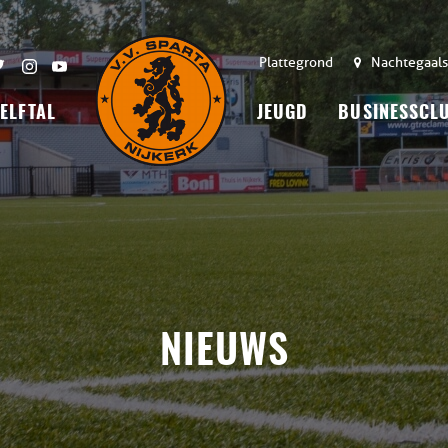
Plattegrond
Nachtegaals
 ELFTAL
JEUGD
BUSINESSCL
NIEUWS