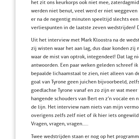
het zit ons keurkorps ook niet mee, zaterdagmi
werden niet benut, veel werd er niet weggeven
er na de negentig minuten speeltijd slechts een
verliespunten in de laatste zeven wedstrijden! Da
Uit het interview met Mark Kloostra na de weds
zij wisten waar het aan lag, dus daar konden zij
waar de mist van optrok, integendeel! Dat lag n
antwoorden. Een paar weken geleden schreef ik a
bepaalde lichaamstaal te zien, niet alleen van d
goal van Tyrone geen juichen bijvoorbeeld, zelf
goedlachse Tyrone vanaf en zo zijn er wat meer
hangende schouders van Bert en z’n vocale en ni
de lijn. Het interview nam niets van mijn vermo
overigens zelfs zelf niet of ik hier iets ongewil
Vragen, vragen, vragen…..
Twee wedstrijden staan er nog op het programm