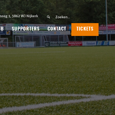
teeg 1, 3862 WJ Nijkerk
UB
SUPPORTERS
CONTACT
TICKETS