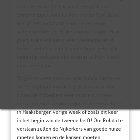
in de blessuretijd 3-4, weer een goal van
Simon Seppenwoolde. Kort hierop floot de (ik
schrijf het voorzichtig) warrig leidende
scheidsrechter ter Brake voor het einde. Maar
goed, zoals ook een speler, verslaggever of
trainer wel eens zijn dag niet heeft geldt dat
natuurlijk ook voor een scheidsrechter. Is ook
maar een mens!
Volgende week gaan we naar Rohda Raalte, de
trotse koploper van de Derde Divisie A. Dan
zullen de Nijkerkers geen moment mogen
verzaken zoals ze wel deden in de eerste helft
in Haaksbergen vorige week of zoals dit keer
in het begin van de tweede helft! Om Rohda te
verslaan zullen de Nijkerkers van goede huize
moeten komen en de kansen moeten