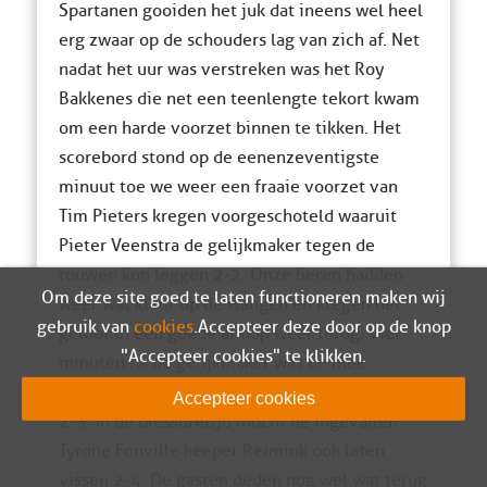
Spartanen gooiden het juk dat ineens wel heel
erg zwaar op de schouders lag van zich af. Net
nadat het uur was verstreken was het Roy
Bakkenes die net een teenlengte tekort kwam
om een harde voorzet binnen te tikken. Het
scorebord stond op de eenenzeventigste
minuut toe we weer een fraaie voorzet van
Tim Pieters kregen voorgeschoteld waaruit
Pieter Veenstra de gelijkmaker tegen de
touwen kon leggen 2-2. Onze heren hadden
Om deze site goed te laten functioneren maken wij
weer wat kleur op de wangen en kregen het
gebruik van
cookies
. Accepteer deze door op de knop
geloof in een goede afloop weer terug. Vier
"Accepteer cookies" te klikken.
minuten na de gelijkmaker was de mee
opgekomen Kiyjano de gevierde man met de
Accepteer cookies
2-3. In de blessuretijd mocht de ingevallen
Tyrone Fonville keeper Reimink ook laten
vissen 2-4. De gasten deden nog wel wat terug