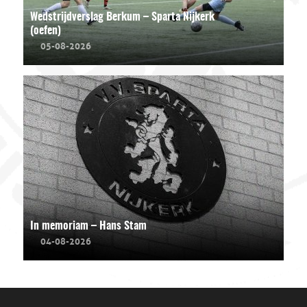
Wedstrijdverslag Berkum – Sparta Nijkerk
(oefen)
05-08-2026
In memoriam – Hans Stam
04-08-2026