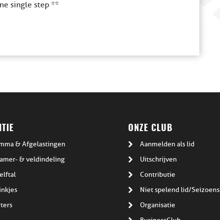
ne single step **
TIE
ONZE CLUB
mma & Afgelastingen
Aanmelden als lid
amer- & veldindeling
Uitschrijven
elftal
Contributie
inkjes
Niet spelend lid/Seizoens
ters
Organisatie