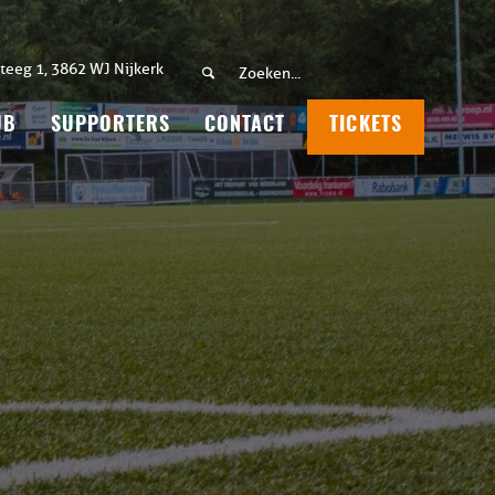
teeg 1, 3862 WJ Nijkerk
UB
SUPPORTERS
CONTACT
TICKETS