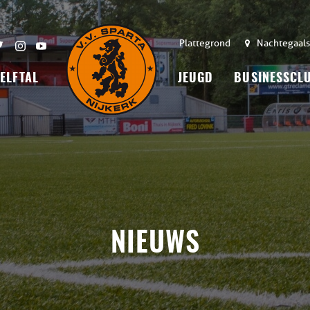
Plattegrond
Nachtegaals
 ELFTAL
JEUGD
BUSINESSCL
NIEUWS