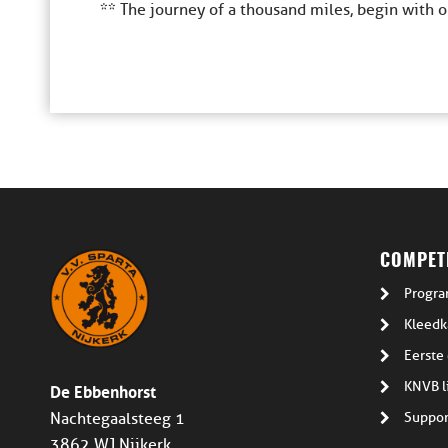
** The journey of a thousand miles, begin with o
COMPETI
Progra
Kleedk
Eerste 
De Ebbenhorst
KNVB l
Suppor
Nachtegaalsteeg 1
3862 WJ Nijkerk