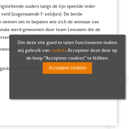
stellende ouders langs de lijn speelde ieder
 veld (zogenaamde F-veldjes). De beide
en nemen om te bepalen wie zich de winnaar van
finale werd gewonnen door team Leeuwen die de
erten.
Om deze site goed te laten functioneren maken
nnee/telefoonhouder), beschikbaar gesteld door
wij gebruik van
cookies
. Accepteer deze door op
de knop "Accepteer cookies" te klikken.
Accepteer cookies
geslaagde avond en start van het nieuwe