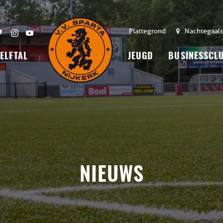
Plattegrond
Nachtegaals
 ELFTAL
JEUGD
BUSINESSCL
NIEUWS