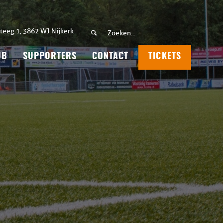
teeg 1, 3862 WJ Nijkerk
UB
SUPPORTERS
CONTACT
TICKETS