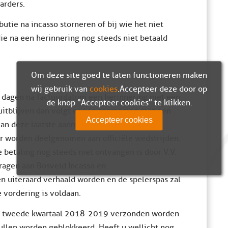
arders.
utie na incasso storneren of bij wie het niet
die na een herinnering nog steeds niet betaald
Om deze site goed te laten functioneren maken
wij gebruik van
cookies
. Accepteer deze door op
 dagen na factuurdatum een herinnering met een
de knop "Accepteer cookies" te klikken.
uitblijven dan volgt er een aanmaning met een
Accepteer cookies
an deze laatste aanmaning zal direct de
r worden deelgenomen aan officiële wedstrijden.
 betaling nog steeds niet ontvangen is door V.V.
ragen aan Bosveld Incasso en
 uiteraard verhaald worden en de spelerspas zal
 vordering is voldaan.
t tweede kwartaal 2018-2019 verzonden worden
ullen worden geblokkeerd. Heeft u wellicht nog