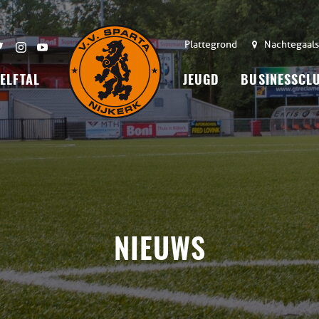
Plattegrond
Nachtegaals
 ELFTAL
JEUGD
BUSINESSCL
NIEUWS