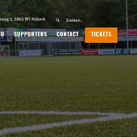
teeg 1, 3862 WJ Nijkerk
UB
SUPPORTERS
CONTACT
TICKETS