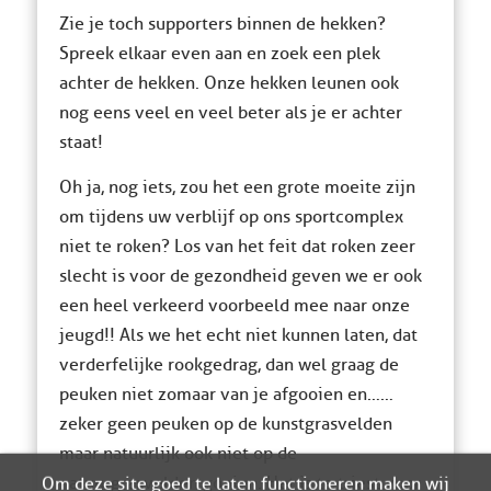
Zie je toch supporters binnen de hekken?
Spreek elkaar even aan en zoek een plek
achter de hekken. Onze hekken leunen ook
nog eens veel en veel beter als je er achter
staat!
Oh ja, nog iets, zou het een grote moeite zijn
om tijdens uw verblijf op ons sportcomplex
niet te roken? Los van het feit dat roken zeer
slecht is voor de gezondheid geven we er ook
een heel verkeerd voorbeeld mee naar onze
jeugd!! Als we het echt niet kunnen laten, dat
verderfelijke rookgedrag, dan wel graag de
peuken niet zomaar van je afgooien en……
zeker geen peuken op de kunstgrasvelden
maar natuurlijk ook niet op de
natuurgrasvelden gooien. Het is te triest voor
Om deze site goed te laten functioneren maken wij