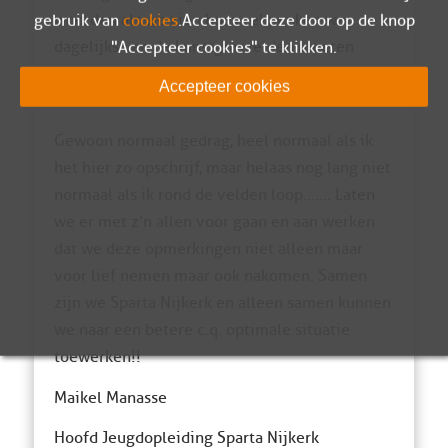
woorden als we zien hoeveel peuken we
gebruik van
cookies
. Accepteer deze door op de knop
dagelijks van de kunstgrasvelden moeten
"Accepteer cookies" te klikken.
rapen!! Wat is dat toch voor gedrag??!! Het is
Accepteer cookies
zo’n kleine moeite om even niet te roken !!!!
Gewoon normaal gedrag, heel normaal als ik
het hier zo opschrijf, maar helaas nog lang niet
normaal als ik rond de velden loop……. Laten
we er met z’n allen voor gaan en aan werken
dat we deze opmerkingen niet alleen maar
voor lief nemen maar ook nakomen. Samen
zijn we Sparta Nijkerk en alleen samen kunnen
we naar een betere c.q. optimale situatie
toewerken!!
Maikel Manasse
Hoofd Jeugdopleiding Sparta Nijkerk