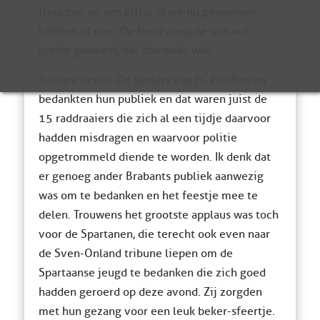
trots zijn op ons elftal of we nu gewonnen
hebben of niet. De feestvreugde was wat
groter geweest, dat dan weer wel.
Saillant detail: De spelers van FC Eindhoven
bedankten hun publiek en dat waren juist de
15 raddraaiers die zich al een tijdje daarvoor
hadden misdragen en waarvoor politie
opgetrommeld diende te worden. Ik denk dat
er genoeg ander Brabants publiek aanwezig
was om te bedanken en het feestje mee te
delen. Trouwens het grootste applaus was toch
voor de Spartanen, die terecht ook even naar
de Sven-Onland tribune liepen om de
Spartaanse jeugd te bedanken die zich goed
hadden geroerd op deze avond. Zij zorgden
met hun gezang voor een leuk beker-sfeertje.