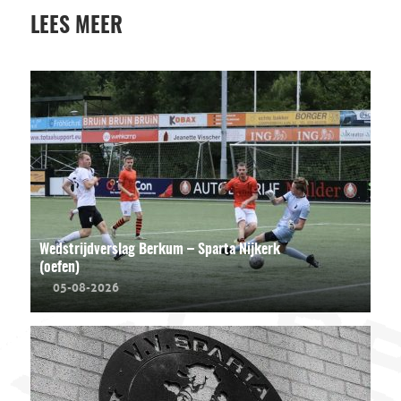
LEES MEER
Wedstrijdverslag Berkum – Sparta Nijkerk
(oefen)
05-08-2026