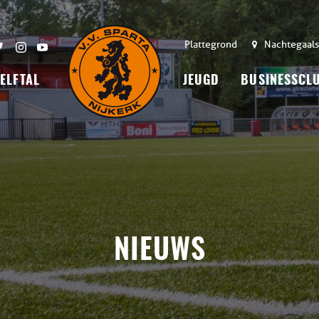
Plattegrond
Nachtegaals
 ELFTAL
JEUGD
BUSINESSCL
NIEUWS