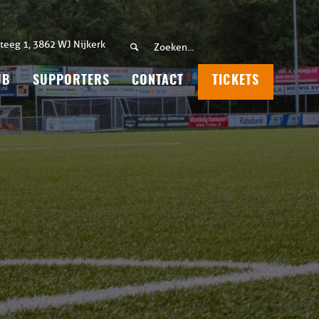
teeg 1, 3862 WJ Nijkerk
UB
SUPPORTERS
CONTACT
TICKETS