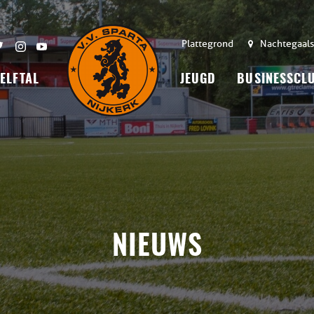
Plattegrond
Nachtegaals
 ELFTAL
JEUGD
BUSINESSCL
NIEUWS