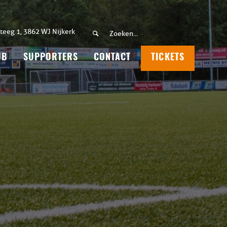
teeg 1, 3862 WJ Nijkerk
UB
SUPPORTERS
CONTACT
TICKETS