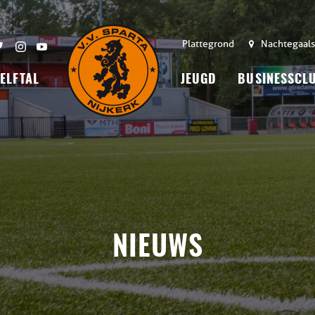
Plattegrond
Nachtegaals
 ELFTAL
JEUGD
BUSINESSCL
NIEUWS