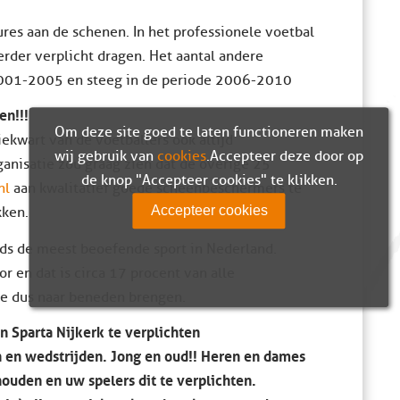
sures aan de schenen. In het professionele voetbal
rder verplicht dragen. Het aantal andere
n 2001-2005 en steeg in de periode 2006-2010
en!!!
Om deze site goed te laten functioneren maken
iekwart van de voetballers ook altijd
wij gebruik van
cookies
. Accepteer deze door op
anisatie zou graag zien dat de overige 25
de knop "Accepteer cookies" te klikken.
nl
aan kwalitatief goede scheenbeschermers te
Accepteer cookies
kken.
ds de meest beoefende sport in Nederland.
r en dat is circa 17 procent van alle
age dus naar beneden brengen.
n Sparta Nijkerk te verplichten
n en wedstrijden. Jong en oud!! Heren en dames
houden en uw spelers dit te verplichten.