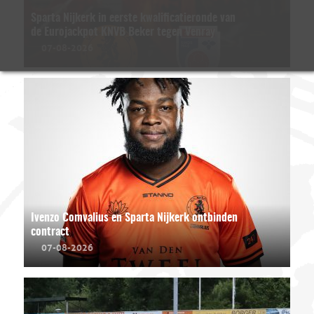
Sparta Nijkerk in eerste kwalificatieronde van
de Eurojackpot KNVB Beker tegen Venray
07-08-2026
Ivenzo Comvalius en Sparta Nijkerk ontbinden
contract
07-08-2026