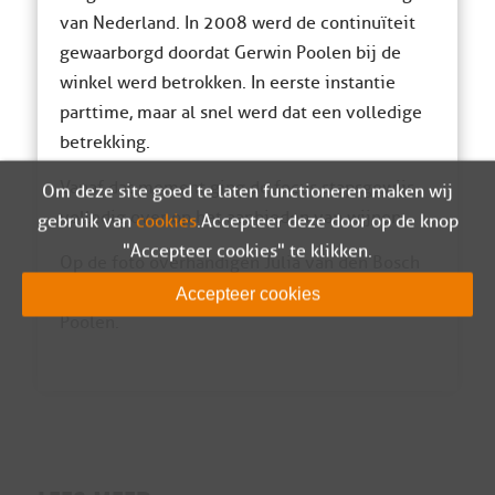
van Nederland. In 2008 werd de continuïteit
gewaarborgd doordat Gerwin Poolen bij de
winkel werd betrokken. In eerste instantie
parttime, maar al snel werd dat een volledige
betrekking.
Vanaf dat moment ging de focus stapsgewijs
Om deze site goed te laten functioneren maken wij
volledig over op het aanbieden van wijnen.
gebruik van
cookies
. Accepteer deze door op de knop
"Accepteer cookies" te klikken.
Op de foto overhandigen Julia van den Bosch
en Madelon Kok de bos bloemen aan Gerwin
Accepteer cookies
Poolen.