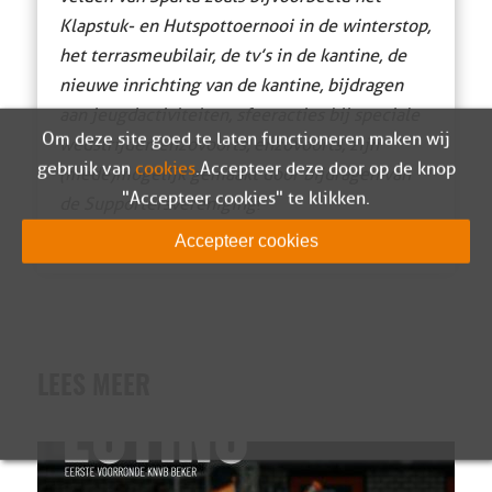
Klapstuk- en Hutspottoernooi in de winterstop,
het terrasmeubilair, de tv’s in de kantine, de
nieuwe inrichting van de kantine, bijdragen
aan jeugdactiviteiten, sfeeracties bij speciale
Om deze site goed te laten functioneren maken wij
wedstrijden enzovoorts, enzovoorts, zijn
gebruik van
cookies
. Accepteer deze door op de knop
(mede)mogelijk gemaakt door bijdragen van
"Accepteer cookies" te klikken.
de Supportersvereniging
!
Accepteer cookies
LEES MEER