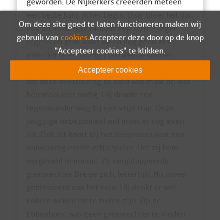
geworden. De Nijkerkers creëerden meteen
een beste kans in het begin. Daar bleef het dan
Om deze site goed te laten functioneren maken wij
ook bij. In de 53e minuut liep Jorrit Fiegen
gebruik van
cookies
. Accepteer deze door op de knop
tegen een gele kaart op en nog geen zes
"Accepteer cookies" te klikken.
minuten later had hij zijn tweede kunnen
krijgen. De scheidsrechter spaarde hem. Niet
Accepteer cookies
dat deze overtreding zo hard was maar hij was
helemaal niet nodig. Hij duwde een
tegenstander weg bij een vrije trap. Deze
jeugdige onbezonnenheid moet er nog even
uit. Ook dit hoort bij het leerproces naar een
volwaardig eerste elftalspeler. Het zij hem
vergeven! In minuut 75 vergaloppeerde
grensrechter Dreise zich, letterlijk! Hij moest
geblesseerd van het veld. Hij denkt er wel
enkele weken uit te zullen zijn. Op de
Ebbenhorst was geen grensrechter te vinden