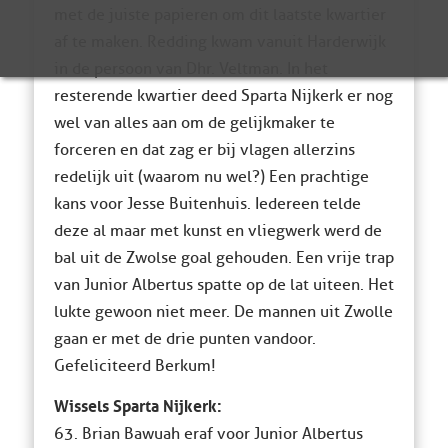
met de juiste papieren om dit laatste kwartier
af te maken. Redding kwam vanuit Harderwijk
in de persoon van Dhr. Veltman. In het
resterende kwartier deed Sparta Nijkerk er nog
wel van alles aan om de gelijkmaker te
forceren en dat zag er bij vlagen allerzins
redelijk uit (waarom nu wel?) Een prachtige
kans voor Jesse Buitenhuis. Iedereen telde
deze al maar met kunst en vliegwerk werd de
bal uit de Zwolse goal gehouden. Een vrije trap
van Junior Albertus spatte op de lat uiteen. Het
lukte gewoon niet meer. De mannen uit Zwolle
gaan er met de drie punten vandoor.
Gefeliciteerd Berkum!
Wissels Sparta Nijkerk:
63. Brian Bawuah eraf voor Junior Albertus