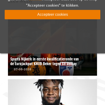
LEES MEER
"Accepteer cookies" te klikken.
Accepteer cookies
Sparta Nijkerk in eerste kwalificatieronde van
de Eurojackpot KNVB Beker tegen SV Venray
07-08-2026