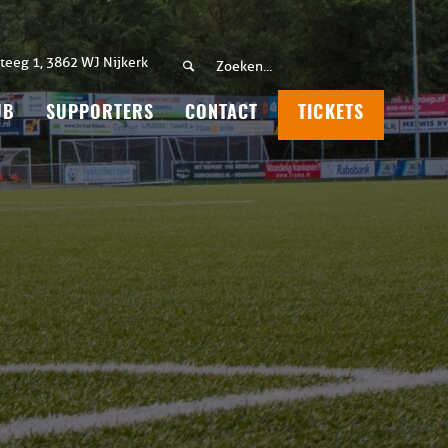
teeg 1, 3862 WJ Nijkerk
UB
SUPPORTERS
CONTACT
TICKETS