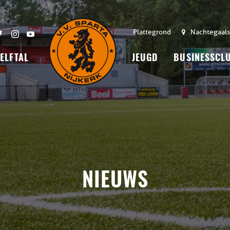
Plattegrond
Nachtegaals
 ELFTAL
JEUGD
BUSINESSCL
NIEUWS