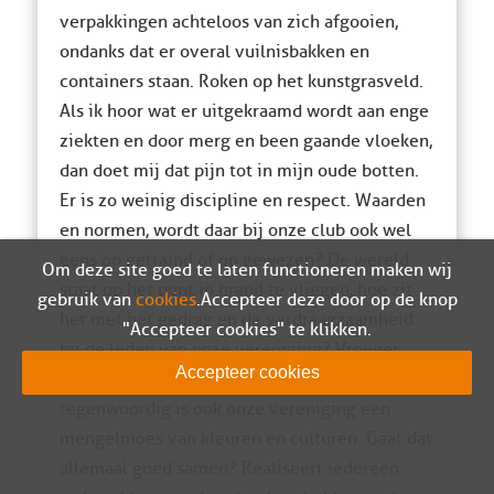
verpakkingen achteloos van zich afgooien,
ondanks dat er overal vuilnisbakken en
containers staan. Roken op het kunstgrasveld.
Als ik hoor wat er uitgekraamd wordt aan enge
ziekten en door merg en been gaande vloeken,
dan doet mij dat pijn tot in mijn oude botten.
Er is zo weinig discipline en respect. Waarden
en normen, wordt daar bij onze club ook wel
eens op getraind of op gewezen? De wereld
Om deze site goed te laten functioneren maken wij
staat op het punt in brand te vliegen, hoe zit
gebruik van
cookies
. Accepteer deze door op de knop
het met het gedrag en de verdraagzaamheid
"Accepteer cookies" te klikken.
bij de leden van onze vereniging? Vroeger
Accepteer cookies
hadden we geen allochtonen bij de club,
tegenwoordig is ook onze vereniging een
mengelmoes van kleuren en culturen. Gaat dat
allemaal goed samen? Realiseert iedereen