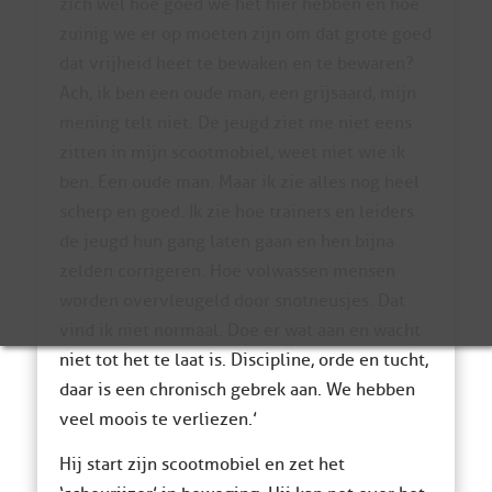
zich wel hoe goed we het hier hebben en hoe
zuinig we er op moeten zijn om dat grote goed
dat vrijheid heet te bewaken en te bewaren?
Ach, ik ben een oude man, een grijsaard, mijn
mening telt niet. De jeugd ziet me niet eens
zitten in mijn scootmobiel, weet niet wie ik
ben. Een oude man. Maar ik zie alles nog heel
scherp en goed. Ik zie hoe trainers en leiders
de jeugd hun gang laten gaan en hen bijna
zelden corrigeren. Hoe volwassen mensen
worden overvleugeld door snotneusjes. Dat
vind ik niet normaal. Doe er wat aan en wacht
niet tot het te laat is. Discipline, orde en tucht,
daar is een chronisch gebrek aan. We hebben
veel moois te verliezen.’
Hij start zijn scootmobiel en zet het